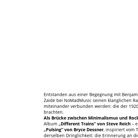
Cover-NMM126_3000x3000-2048x2048
Entstanden aus einer Begegnung mit Benjamin
Zaïde bei NoMadMusic seinen klanglichen Ra
miteinander verbunden werden: die der 1920er
brachten.
Als Brücke zwischen Minimalismus und Rock
Album
„Different Trains“ von Steve Reich
– e
„Pulsing“ von Bryce Dessner
, inspiriert vom
derselben Dringlichkeit: die Erinnerung an d