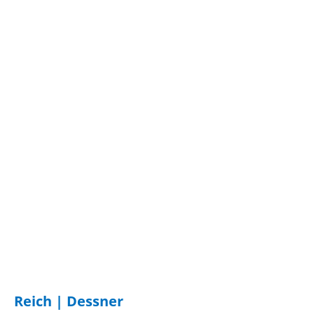
Cover-NMM126_3000x3000-2048x2048
Reich | Dessner