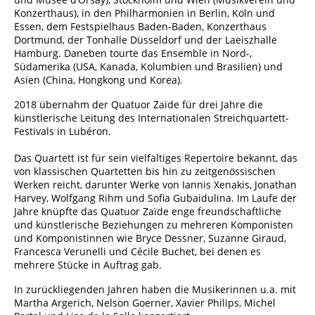
Konzerthaus), in den Philharmonien in Berlin, Köln und
Essen, dem Festspielhaus Baden-Baden, Konzerthaus
Dortmund, der Tonhalle Düsseldorf und der Laeiszhalle
Hamburg. Daneben tourte das Ensemble in Nord-,
Südamerika (USA, Kanada, Kolumbien und Brasilien) und
Asien (China, Hongkong und Korea).
2018 übernahm der Quatuor Zaïde für drei Jahre die
künstlerische Leitung des Internationalen Streichquartett-
Festivals in Lubéron.
Das Quartett ist für sein vielfältiges Repertoire bekannt, das
von klassischen Quartetten bis hin zu zeitgenössischen
Werken reicht, darunter Werke von Iannis Xenakis, Jonathan
Harvey, Wolfgang Rihm und Sofia Gubaidulina. Im Laufe der
Jahre knüpfte das Quatuor Zaïde enge freundschaftliche
und künstlerische Beziehungen zu mehreren Komponisten
und Komponistinnen wie Bryce Dessner, Suzanne Giraud,
Francesca Verunelli und Cécile Buchet, bei denen es
mehrere Stücke in Auftrag gab.
In zurückliegenden Jahren haben die Musikerinnen u.a. mit
Martha Argerich, Nelson Goerner, Xavier Philips, Michel