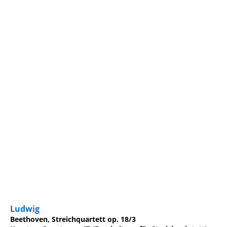
388f68e02e2d3ba02641aaf692f225efc6ba31f3
Ludwig
Beethoven, Streichquartett op. 18/3