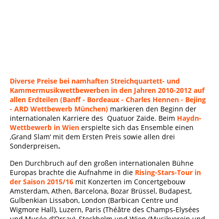
Quatuor Zaïde © Kaupo Kikkas
Diverse Preise bei namhaften Streichquartett- und
Kammermusikwettbewerben in den Jahren 2010-2012 auf
allen Erdteilen (Banff - Bordeaux - Charles Hennen - Bejing
- ARD Wettbewerb München
)
markieren den Beginn der
internationalen Karriere des Quatuor Zaïde.
Beim
Haydn-
Wettbewerb in Wien
erspielte sich das Ensemble einen
‚Grand Slam‘ mit dem Ersten Preis sowie allen drei
Sonderpreisen
.
Den Durchbruch auf den großen internationalen Bühne
Europas brachte die Aufnahme in die
Rising-Stars-Tour in
der Saison 2015/16
mit Konzerten im Concertgebouw
Amsterdam, Athen, Barcelona, Bozar Brüssel, Budapest,
Gulbenkian Lissabon, London (Barbican Centre und
Wigmore Hall), Luzern, Paris (Théâtre des Champs-Elysées
und Musée d’Orsay), Stockholm und Wien (Musikverein und