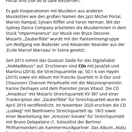
Portal und Lise de la Salle konzertiert.
Es gab Kooperationen mit Musikern aus anderen
Musikstilen wie den großen Namen des Jazz Michel Portal,
Marion Rampal, Sylvain Rifflet und Yaron Herman. Mit der
Sydney Dance Company arbeiteten die Musikerinnen in dem
Stück "Impermanence" zur Musik von Bryce Dessner.
Mozarts „Zauberflöte“ wurde mit der Pantomimengruppe
um Wolfgang von Bodecker und Alexander Neander aus der
‚Ecole Marcel Marceau‘ in Szene gesetzt.
Seit 2013 nimmt das Quatuor Zaïde für das Digitallabel
„NoMadMusic“ auf. Erschienen sind
CDs
mit Janáček und
Martinu (2014), die Streichquartette op. 50,1-6 von Haydn
(2015) sowie ein Album mit Francks Quartett in D-Dur und
Chaussons Chanson Perpétuelle mit der Mezzosopranistin
Karine Deshayes und dem Pianisten Jonas Vitaud. Die CD
„Amadeus“ mit Mozarts Streichquartett KV 387 und einer
Tranksription der „Zauberflöte“ für Streichquartett wurde im
April 2019 veröffentlicht. Im November 2020 erschien die CD
„Ludwig“ mit Beethovens Streichquartett op. 18/3 sowie
einer Bearbeitung der „Kreutzer-Sonate“ für Streichquintett
mit Bruno Delepelaire (1. Solocellist der Berliner
Philharmoniker) als Kammermusikpartner. Das Album „No(s)