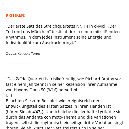
KRITIKEN:
„Der erste Satz des Streichquartetts Nr. 14 in d-Moll „Der
Tod und das Mädchen” besticht durch einen mitreißenden
Rhythmus, in dem jedes Instrument seine Energie und
Individualität zum Ausdruck bringt."
Qobuz, Katiuska Torres
------------------
"Das Zaïde Quartett ist risikofreudig, wie Richard Bratby vor
fast einem Jahrzehnt in seiner Rezension ihrer Aufnahme
von Haydns Opus 50 (3/16) hervorhob.
[...]
Beachten Sie zum Beispiel, wie ereignisreich der
Entwicklungsteil des ersten Satzes in ihren Händen ist
(hören Sie ab 4'47„). Und ich liebe die liedhafte Lyrik, die sie
durch das Andante con moto-Thema und die Variationen
tragen; selbst die rhythmisch einseitige dritte Variation singt
(hören Sie ab 6'48“). Der Satz steigert sich in seiner