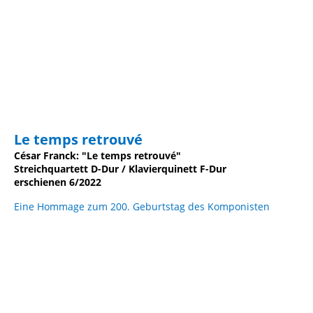
CD-Cover Christian Ridil mit Eliot Quartett.4260036258233
Le temps retrouvé
César Franck: "Le temps retrouvé"
Streichquartett D-Dur / Klavierquinett F-Dur
erschienen 6/2022
Eine Hommage zum 200. Geburtstag des Komponisten